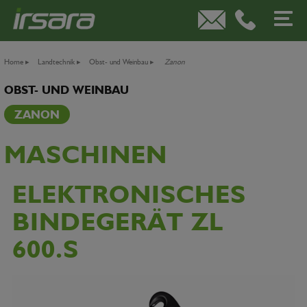
Home
▸
Landtechnik
▸
Obst- und Weinbau
▸
Zanon
OBST- UND WEINBAU
ZANON
MASCHINEN
ELEKTRONISCHES
BINDEGERÄT ZL
600.S