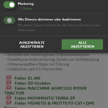
Marketing
↓
1
Dienst
SERIENMÄSSIG:
Alle Dienste aktivieren oder deaktivieren
– 3-Punkt-Anbau Kat. I-II
– Hydraulisches System komplett mit Tank, Filtersystem und
Mit diesem Schalter können Sie alle Dienste aktivieren oder
Wärmetauscher
deaktivieren.
– Multifunktions-Joystick
– Hydraulische Seitenverschiebung öffnen/schließen
AUSGEWÄHLTE
ALLE
– Hydraulisch einstellbare Rotorpositionen
AKZEPTIEREN
AKZEPTIEREN
– Drehzahleinstellung direkt vom Traktor aus
– Schnelles und werkzeugloses Drahtwechselsystem
– Einstellbares Anfahrsicherung-System zur Stoßdämpfung
– Höhenverstellbare Räder mit Führung
– Unfallschutz nach EU-Vorschriften
Folder ZL 600
Folder ZD Grubber
Folder MACCHINE AGRICOLE RYDER
TRACTOR
Folder MOVIMENTO TERRA ZP
Folder VIGNETO & FRUTTETO CST+DMI
Doppia