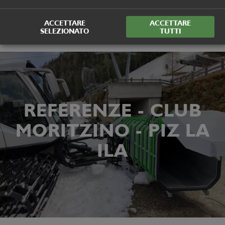
ACCETTARE
ACCETTARE
SELEZIONATO
TUTTI
REFERENZE - CLUB
MORITZINO - PIZ LA
ILA