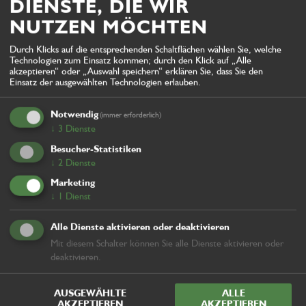
DIENSTE, DIE WIR
NUTZEN MÖCHTEN
Durch Klicks auf die entsprechenden Schaltflächen wählen Sie, welche
Technologien zum Einsatz kommen; durch den Klick auf „Alle
akzeptieren“ oder „Auswahl speichern“ erklären Sie, dass Sie den
Einsatz der ausgewählten Technologien erlauben.
REFERENZEN -
Notwendig
(immer erforderlich)
KRONPLATZ
↓
3
Dienste
Besucher-Statistiken
↓
2
Dienste
Marketing
↓
1
Dienst
Alle Dienste aktivieren oder deaktivieren
Mit diesem Schalter können Sie alle Dienste aktivieren oder
deaktivieren.
AUSGEWÄHLTE
ALLE
AKZEPTIEREN
AKZEPTIEREN