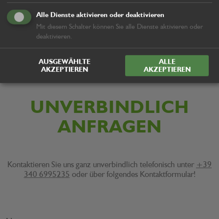
perfekte Produkt auf Ihre Bedürfnisse abgeschnitten finden.
Alle Dienste aktivieren oder deaktivieren
Mit diesem Schalter können Sie alle Dienste aktivieren oder
Gerne können Sie auch unseren OnlineShop besuchen.
deaktivieren.
AUSGEWÄHLTE
ALLE
AKZEPTIEREN
AKZEPTIEREN
UNVERBINDLICH
ANFRAGEN
Kontaktieren Sie uns ganz unverbindlich telefonisch unter
+39
340 6995235
oder über folgendes Kontaktformular!