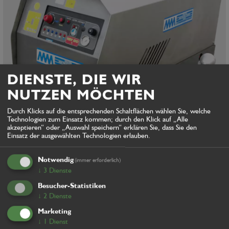
DIENSTE, DIE WIR
NUTZEN MÖCHTEN
Durch Klicks auf die entsprechenden Schaltflächen wählen Sie, welche
Technologien zum Einsatz kommen; durch den Klick auf „Alle
akzeptieren“ oder „Auswahl speichern“ erklären Sie, dass Sie den
Einsatz der ausgewählten Technologien erlauben.
Notwendig
STEAM 100 - 12VPU
(immer erforderlich)
↓
3
Dienste
Besucher-Statistiken
↓
2
Dienste
ONLINESHOP
Marketing
Scheuen Sie sich nicht uns zu kontaktieren, wir werden das
↓
1
Dienst