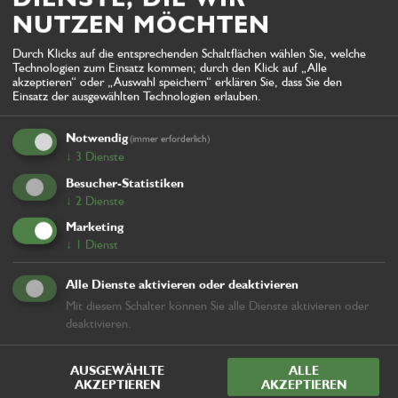
NUTZEN MÖCHTEN
HSR 135 SWING
Durch Klicks auf die entsprechenden Schaltflächen wählen Sie, welche
Technologien zum Einsatz kommen; durch den Klick auf „Alle
akzeptieren“ oder „Auswahl speichern“ erklären Sie, dass Sie den
Einsatz der ausgewählten Technologien erlauben.
Notwendig
(immer erforderlich)
↓
3
Dienste
Besucher-Statistiken
↓
2
Dienste
Marketing
↓
1
Dienst
Alle Dienste aktivieren oder deaktivieren
Mit diesem Schalter können Sie alle Dienste aktivieren oder
deaktivieren.
AUSGEWÄHLTE
ALLE
AKZEPTIEREN
AKZEPTIEREN
HRT 135 SWING