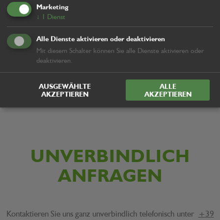
Marketing
↓
1
Dienst
ONLINESHOP
Alle Dienste aktivieren oder deaktivieren
Scheuen Sie sich nicht uns zu kontaktieren, wir werden das
perfekte Produkt auf Ihre Bedürfnisse abgeschnitten finden.
Mit diesem Schalter können Sie alle Dienste aktivieren oder
deaktivieren.
Gerne können Sie auch unseren OnlineShop besuchen.
AUSGEWÄHLTE
ALLE
AKZEPTIEREN
AKZEPTIEREN
UNVERBINDLICH
ANFRAGEN
Kontaktieren Sie uns ganz unverbindlich telefonisch unter
+39