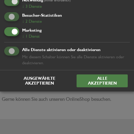
Notwendig
(immer erforderlich)
↓
3
Dienste
Besucher-Statistiken
↓
2
Dienste
Marketing
↓
1
Dienst
Hafo Hilfsseilwinde
Alle Dienste aktivieren oder deaktivieren
Mit diesem Schalter können Sie alle Dienste aktivieren oder
deaktivieren.
ONLINESHOP
Scheuen Sie sich nicht uns zu kontaktieren, wir werden das
AUSGEWÄHLTE
ALLE
perfekte Produkt auf Ihre Bedürfnisse abgeschnitten finden.
AKZEPTIEREN
AKZEPTIEREN
Gerne können Sie auch unseren OnlineShop besuchen.