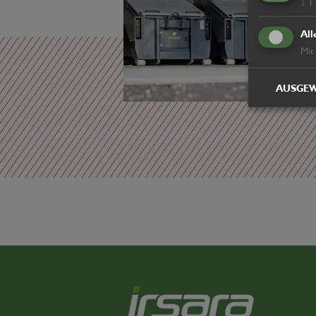
↓
1
All
Mit
AUSGEW