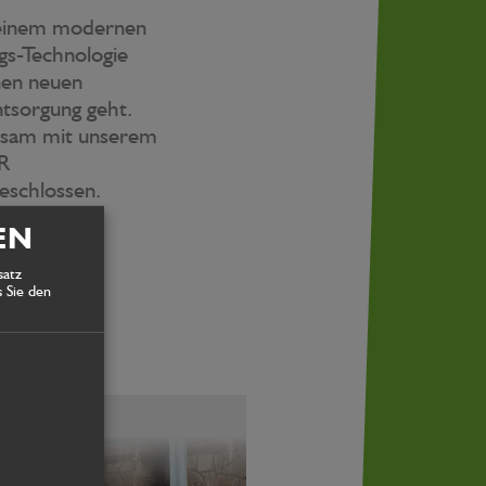
 einem modernen
gs-Technologie
inen neuen
tsorgung geht.
sam mit unserem
R
chlossen.
n:
EN
t)
satz
 Sie den