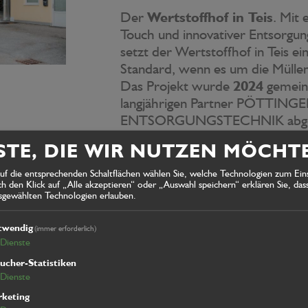
Der
Wertstoffhof in Teis
. Mit
Touch und innovativer Entsorgun
setzt der Wertstoffhof in Teis e
Standard, wenn es um die Müllen
Das Projekt wurde
2024
gemein
langjährigen Partner PÖTTINGE
ENTSORGUNGSTECHNIK abges
Für Fragen/Angebotsanfrage
STE, DIE WIR NUTZEN MÖCHT
sales@irsara.it
(Werner Albrech
auf die entsprechenden Schaltflächen wählen Sie, welche Technologien zum Ein
 den Klick auf „Alle akzeptieren“ oder „Auswahl speichern“ erklären Sie, dass
usgewählten Technologien erlauben.
twendig
(immer erforderlich)
Dienste
ucher-Statistiken
Dienste
keting