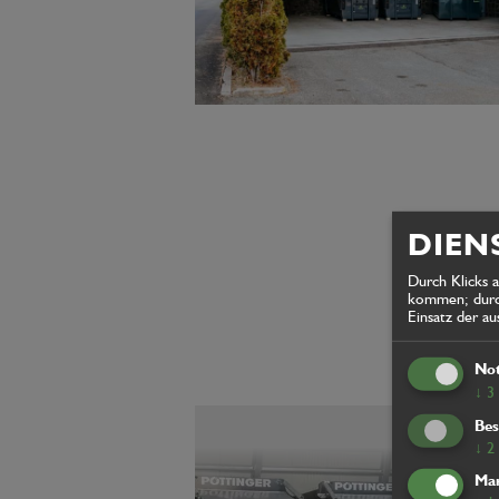
DIEN
Durch Klicks 
kommen; durch
Einsatz der a
No
↓
3
Bes
↓
2
Mar