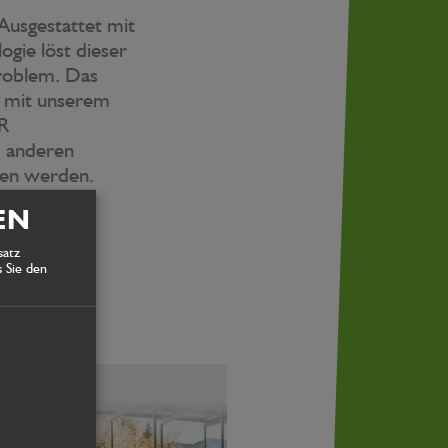
 Ausgestattet mit
gie löst dieser
problem. Das
mit unserem
R
anderen
sen werden.
n:
EN
t)
satz
 Sie den