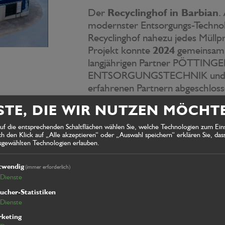
Der
Recyclinghof in Barbian
.
modernster Entsorgungs-Technolo
Recyclinghof nahezu jedes Müll
Projekt konnte
2024
gemeinsam 
langjährigen Partner PÖTTINGE
ENTSORGUNGSTECHNIK und 
erfahrenen Partnern abgeschlos
Für Fragen/Angebotsanfrage
STE, DIE WIR NUTZEN MÖCHT
sales@irsara.it
(Werner Albrech
auf die entsprechenden Schaltflächen wählen Sie, welche Technologien zum Ein
 den Klick auf „Alle akzeptieren“ oder „Auswahl speichern“ erklären Sie, dass
usgewählten Technologien erlauben.
twendig
(immer erforderlich)
Dienste
ucher-Statistiken
Dienste
keting