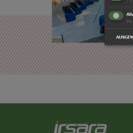
↓
1
All
Mit
AUSGEW