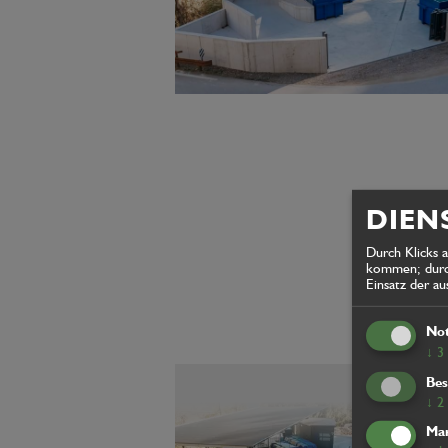
DIEN
Durch Klicks 
kommen; durch
Einsatz der a
No
↓
3
Bes
↓
2
Mar