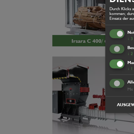
Durch Klicks 
kommen; durch
Einsatz der a
No
↓
3
Irsara C 400/ 600/ 800
Bes
↓
2
Mar
↓
1
All
Mit
AUSGEW