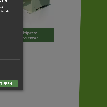
satz
 Sie den
öttinger Multipress
chneckenverdichter
TIEREN