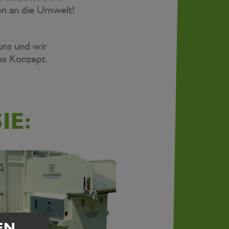
en an die Umwelt!
 uns und wir
les Konzept.
IE:
EN