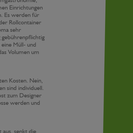
chen Einrichtungen
n. Es werden für
der Rollcontainer
hema sehr
g gebührenpflichtig
 eine Müll- und
 das Volumen um
rten Kosten. Nein,
 sind individuell.
lbst zum Designer
resse werden und
t aus, senkt die